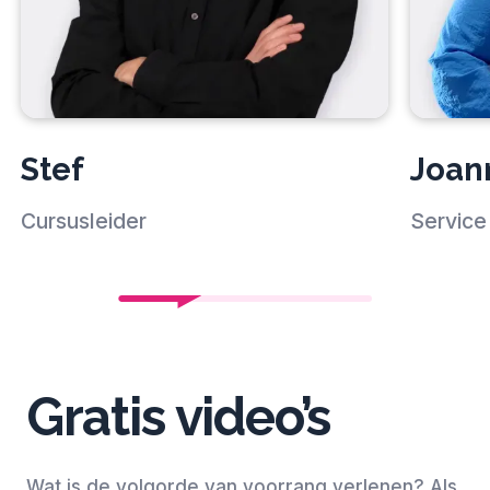
Stef
Joan
Cursusleider
Service 
Gratis video’s
Wat is de volgorde van voorrang verlenen? Als