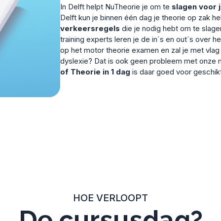
In Delft helpt NuTheorie je om te
slagen voor 
Delft kun je binnen één dag je theorie op zak 
verkeersregels
die je nodig hebt om te slage
training experts leren je de in´s en out´s over h
op het motor theorie examen en zal je met vlag
dyslexie? Dat is ook geen probleem met onze m
of Theorie in 1 dag
is daar goed voor geschikt
HOE VERLOOPT
De cursusdag?