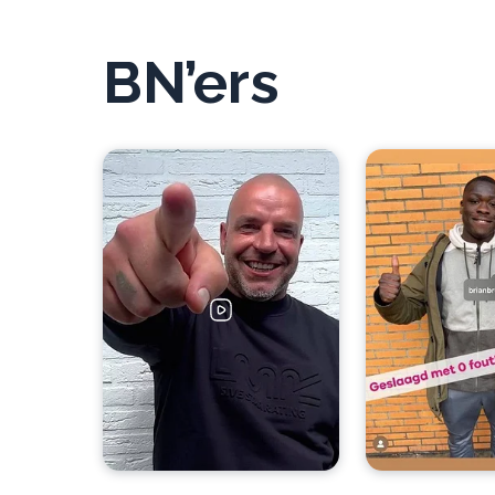
BN’ers