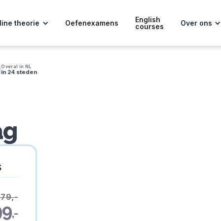
English
line theorie
Oefenexamens
Over ons
courses
Overal in NL
in 24 steden
ag
s
179,-
99
,-