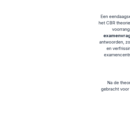
Een eendaagse 
het CBR theorie
voorrang 
examenvra
antwoorden, zo
en verfriss
examencent
Na de theor
gebracht voor