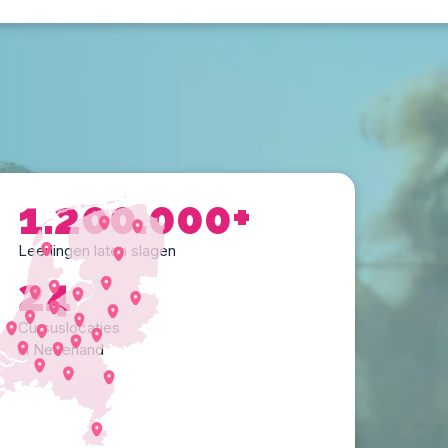
1.200.000+
Leerlingen laten slagen
24
Cursuslocaties
in Nederland