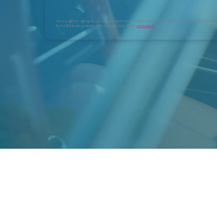
Deze cijfers zijn op basis van de open data examenuitslagen voor auto theorie-examens 
het CBR in de periode 2018 t/m juli 2025. Bron:
www.cbr.nl