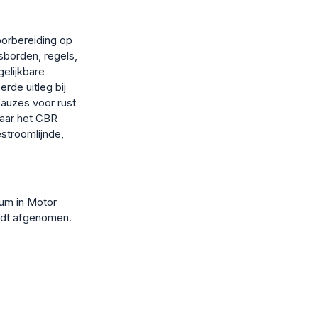
oorbereiding op
sborden, regels,
gelijkbare
erde uitleg bij
auzes voor rust
naar het CBR
stroomlijnde,
rum in Motor
rdt afgenomen.