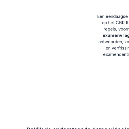
Een eendaagse a
op het CBR t
regels, voor
examenvra
antwoorden, zo
en verfriss
examencent