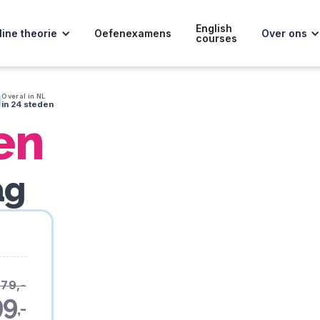
English
line theorie
Oefenexamens
Over ons
courses
Overal in NL
in 24 steden
en
ag
179,-
99
,-