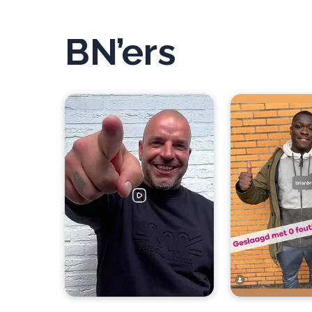
BN’ers