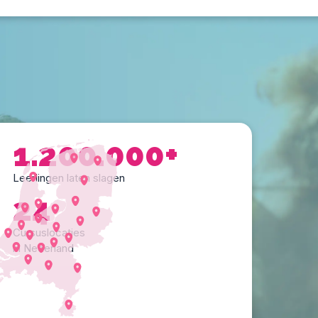
1.200.000+
Leerlingen laten slagen
24
Cursuslocaties
in Nederland