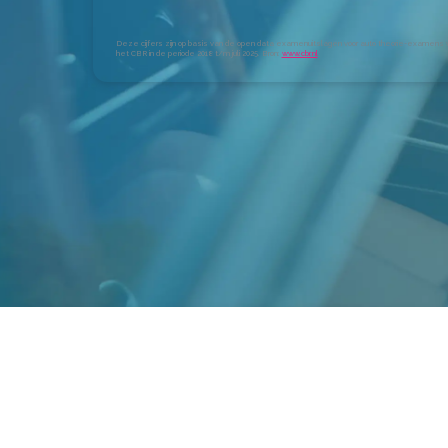
Deze cijfers zijn op basis van de open data examenuitslagen voor auto theorie-examens 
het CBR in de periode 2018 t/m juli 2025. Bron:
www.cbr.nl