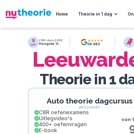
Home
Theorie in 1 dag
On
8
CBR-data 2026
Hoogste %
58.982
jaar
Leeuward
Theorie in 1 d
Auto theorie dagcursus
INCLUSIEF
CBR oefenexamens
Uitlegvideo's
van 
400+ oefenvragen
E-book