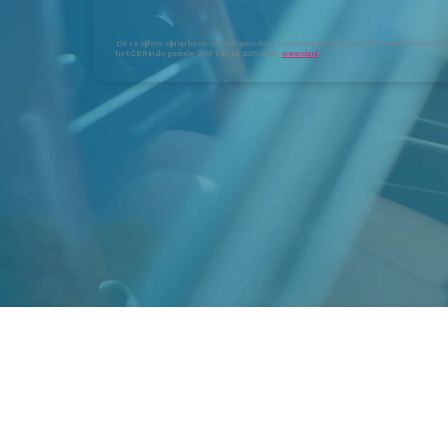
Deze cijfers zijn op basis van de open data examenuitslagen voor auto theorie-examens 
het CBR in de periode 2018 t/m juli 2025. Bron:
www.cbr.nl