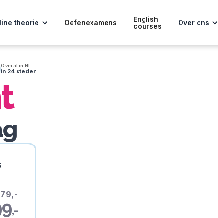
English
line theorie
Oefenexamens
Over ons
courses
Overal in NL
in 24 steden
t
ag
s
179,-
99
,-