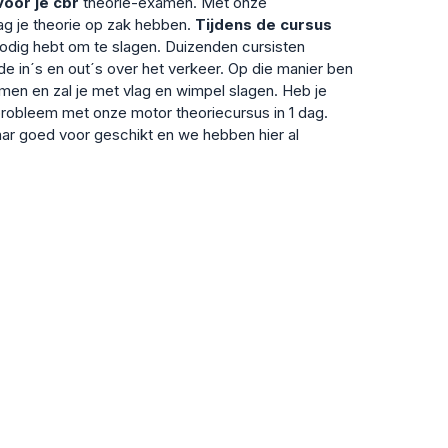
voor je cbr
theorie-examen. Met onze
dag je theorie op zak hebben.
Tijdens de cursus
nodig hebt om te slagen. Duizenden cursisten
e de in´s en out´s over het verkeer. Op die manier ben
amen en zal je met vlag en wimpel slagen. Heb je
probleem met onze motor theoriecursus in 1 dag.
aar goed voor geschikt en we hebben hier al