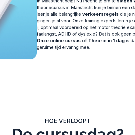
In Maastricht helpt NuTheorie je om te
slagen 
theoriecursus in Maastricht kun je binnen één 
leer je alle belangrijke
verkeersregels
die je 
gingen je al voor. Onze training experts leren j
jij optimaal voorbereid op het motor theorie ex
faalangst, ADHD of dyslexie? Dat is ook geen 
Onze online cursus of Theorie in 1 dag
is d
geruime tijd ervaring mee.
HOE VERLOOPT
De cursusdag?