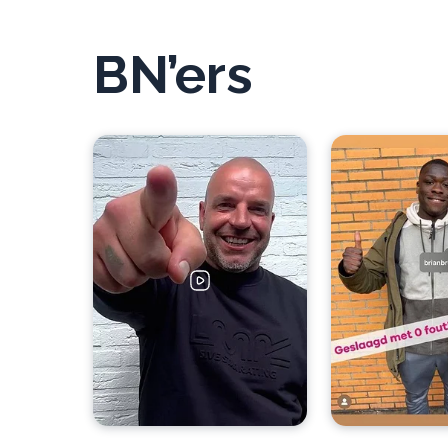
BN’ers