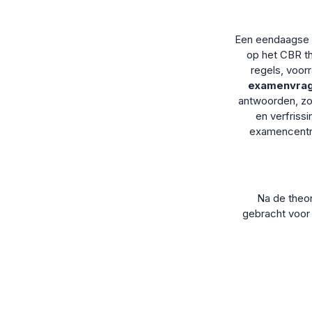
Een eendaagse M
op het CBR t
regels, voor
examenvra
antwoorden, zo
en verfriss
examencent
Na de theor
gebracht voor