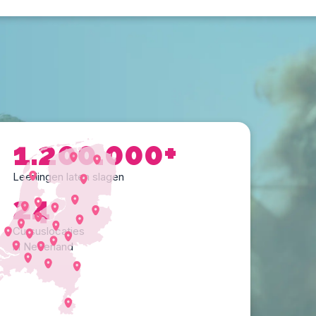
1.200.000+
Leerlingen laten slagen
24
Cursuslocaties
in Nederland