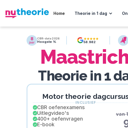
Home
Theorie in 1 dag
On
8
CBR-data 2026
Hoogste %
58.982
jaar
Maastrich
Theorie in 1 d
Motor theorie dagcursu
INCLUSIEF
CBR oefenexamens
Uitlegvideo's
van 
400+ oefenvragen
E-book