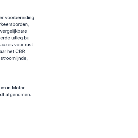
er voorbereiding
rkeersborden,
vergelijkbare
erde uitleg bij
auzes voor rust
naar het CBR
stroomlijnde,
rum in Motor
rdt afgenomen.