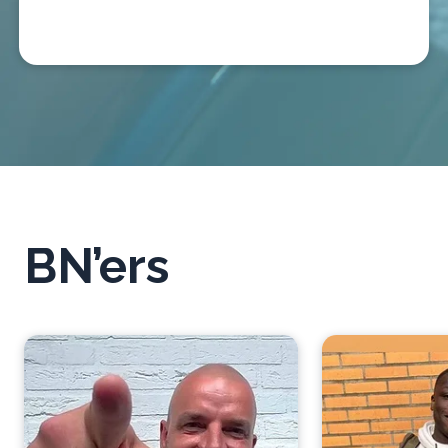
BN’ers