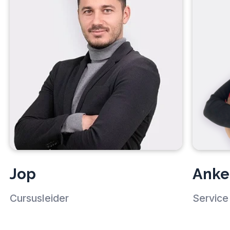
Jop
Anke
Cursusleider
Service 