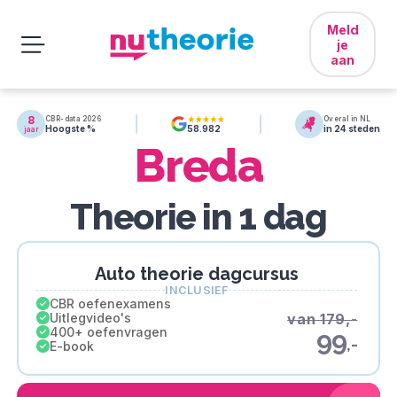
Meld
je
aan
8
CBR-data 2026
Overal in NL
Hoogste %
in 24 steden
58.982
jaar
Breda
Theorie in 1 dag
Auto theorie dagcursus
INCLUSIEF
CBR oefenexamens
Uitlegvideo's
van 179,-
400+ oefenvragen
99
,-
E-book