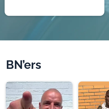
BN’ers