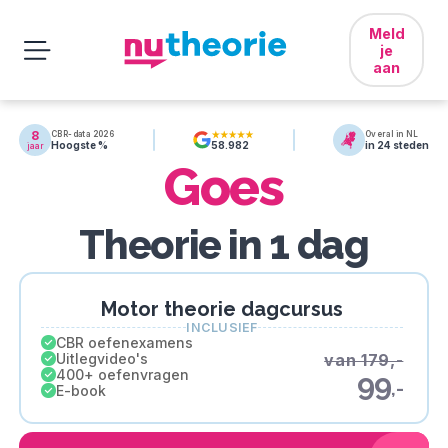
Meld
je
aan
8
CBR-data 2026
Overal in NL
Hoogste %
in 24 steden
58.982
jaar
Goes
Theorie in 1 dag
Motor theorie dagcursus
INCLUSIEF
CBR oefenexamens
Uitlegvideo's
van 179,-
400+ oefenvragen
99
,-
E-book