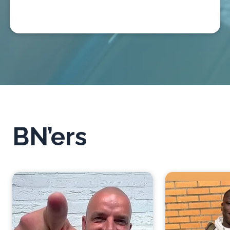
BN’ers