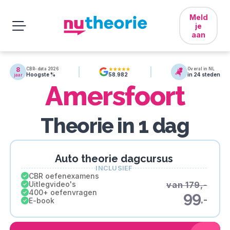
Meld
je
aan
8
CBR-data 2026
Overal in NL
Hoogste %
in 24 steden
58.982
jaar
Amersfoort
Theorie in 1 dag
Auto theorie dagcursus
INCLUSIEF
CBR oefenexamens
Uitlegvideo's
van 179,-
400+ oefenvragen
99
,-
E-book