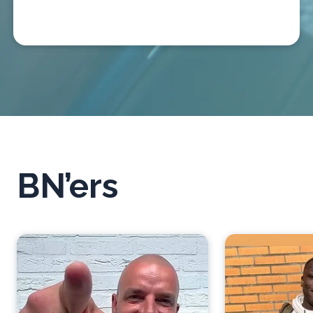
BN’ers