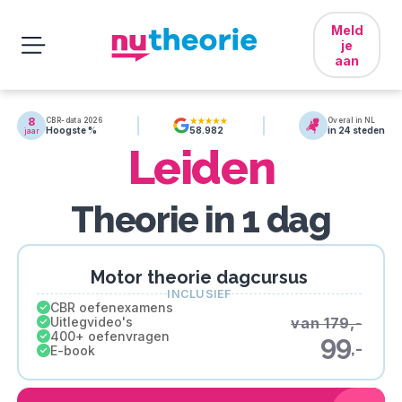
Meld
je
aan
8
CBR-data 2026
Overal in NL
Hoogste %
in 24 steden
58.982
jaar
Leiden
Theorie in 1 dag
Motor theorie dagcursus
INCLUSIEF
CBR oefenexamens
Uitlegvideo's
van 179,-
400+ oefenvragen
99
,-
E-book