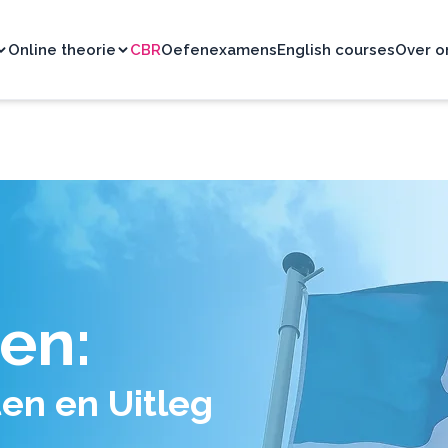
Online theorie
CBR
Oefenexamens
English courses
Over o
en
:
ten en Uitleg