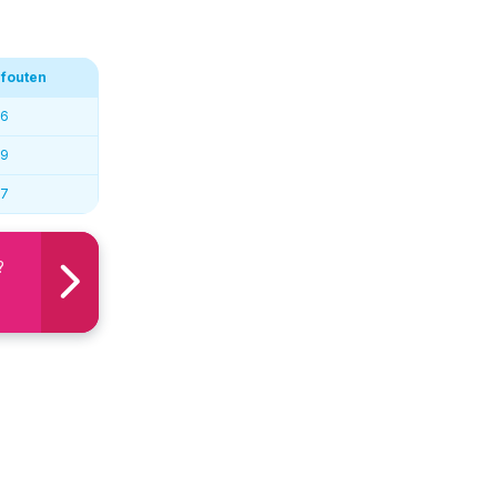
 fouten
6
9
7
?