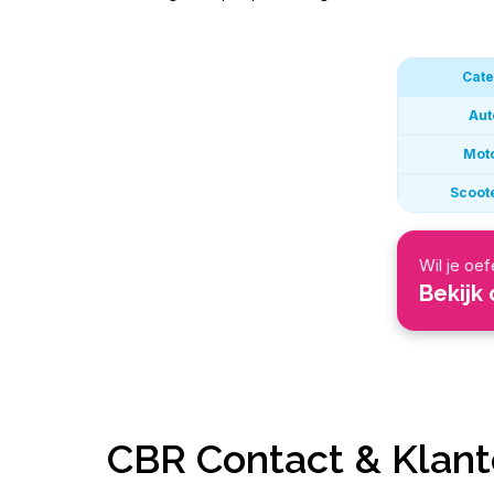
Cate
Aut
Moto
Scoot
Wil je oe
Bekijk
CBR Contact & Klant