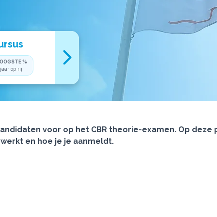
ursus
OOGSTE %
jaar op rij
 kandidaten voor op het CBR theorie-examen. Op deze p
 werkt en hoe je je aanmeldt.