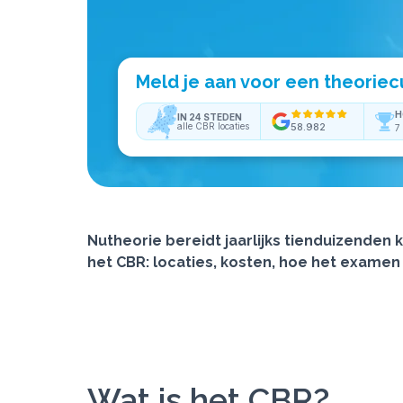
Meld je aan voor een theoriec
H
IN 24 STEDEN
alle CBR locaties
58.982
7 
Nutheorie bereidt jaarlijks tienduizenden
het CBR: locaties, kosten, hoe het examen
Wat is het CBR?