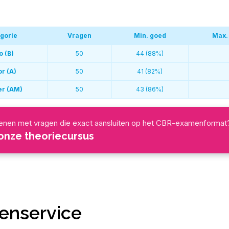
gorie
Vragen
Min. goed
Max.
o (B)
50
44 (88%)
r (A)
50
41 (82%)
er (AM)
50
43 (86%)
fenen met vragen die exact aansluiten op het CBR-examenformat
 onze theoriecursus
enservice