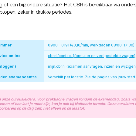
g of een bijzondere situatie? Het CBR is bereikbaar via onde
lopen, zeker in drukke periodes.
ummer
0900 – 0191 (€0,10/min, werkdagen 08:00–17:30)
vice online
cbr.nl/contact (formulier en veelgestelde vragen)
nloggen)
mijn.cbr.nl (examen aanvragen, inzien en wijzigen
jden examencentra
Verschilt per locatie. Zie de pagina van jouw stad
n onze cursusleiders: voor praktische vragen rondom de examendag, zoals wa
men of hoe laat je moet zijn, kun je ook bij Nutheorie terecht. Onze cursisten
voorbereid op de dag zelf, niet alleen op de lesstof.