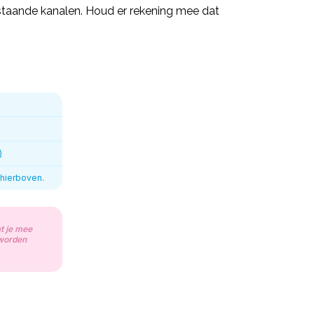
rstaande kanalen. Houd er rekening mee dat
)
 hierboven.
t je mee
 worden