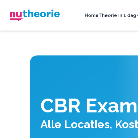
Home
Theorie in 1 dag
CBR Exam
Alle Locaties, Kos