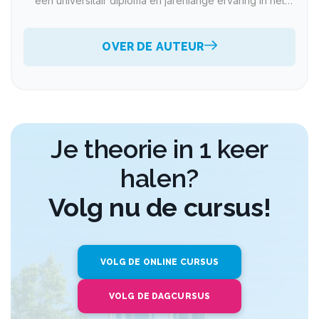
een universitair diploma en jarenlange ervaring in het
voorbereiden van studenten op het CBR theorie-examen.
Met honderden lesuren per jaar op de teller en een
bewezen slagingspercentage weet hij complexe
OVER DE AUTEUR
verkeersregels op een heldere en efficiënte manier over
te brengen. Zijn perfectionistische aanpak en passie voor
het vak zorgen ervoor dat iedere cursist het maximale uit
de cursusdag haalt.
Je theorie in 1 keer
halen?
Volg nu de cursus!
VOLG DE ONLINE CURSUS
VOLG DE DAGCURSUS