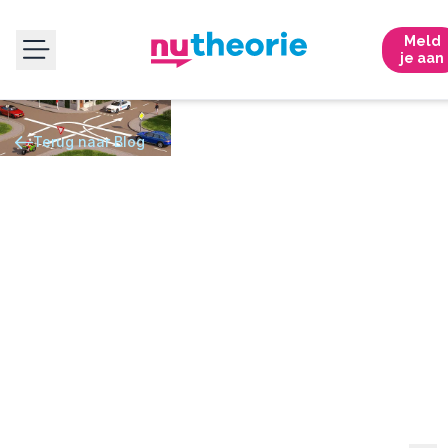
Meld
je aan
Terug naar Blog
THEORIE-EXAMEN
Wie heeft voorrang? Must know
regels voor je CBR theorie
Voorrangsregels op kruispunten, rotondes en uitritten
eenvoudig uitgelegd voor je CBR-examen.