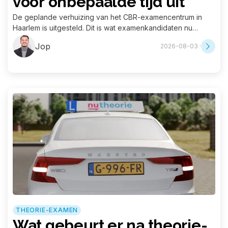
voor onbepaalde tijd uit
De geplande verhuizing van het CBR-examencentrum in
Haarlem is uitgesteld. Dit is wat examenkandidaten nu
moeten weten.
Jop
2026-08-03 ·
THEORIE-EXAMEN
Wat gebeurt er na theorie-