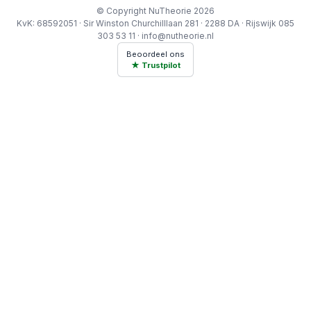
© Copyright NuTheorie 2026
KvK: 68592051 · Sir Winston Churchilllaan 281 · 2288 DA · Rijswijk 085
303 53 11 · info@nutheorie.nl
Beoordeel ons
★ Trustpilot