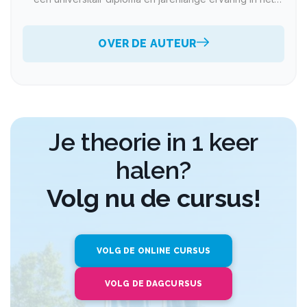
voorbereiden van studenten op het CBR theorie-examen.
Met honderden lesuren per jaar op de teller en een
bewezen slagingspercentage weet hij complexe
OVER DE AUTEUR
verkeersregels op een heldere en efficiënte manier over
te brengen. Zijn perfectionistische aanpak en passie voor
het vak zorgen ervoor dat iedere cursist het maximale uit
de cursusdag haalt.
Je theorie in 1 keer
halen?
Volg nu de cursus!
VOLG DE ONLINE CURSUS
VOLG DE DAGCURSUS