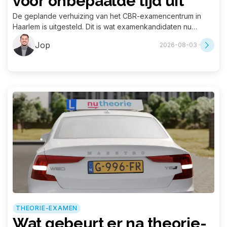
voor onbepaalde tijd uit
De geplande verhuizing van het CBR-examencentrum in
Haarlem is uitgesteld. Dit is wat examenkandidaten nu
moeten weten.
Jop
2026-08-03 ·
THEORIE-EXAMEN
Wat gebeurt er na theorie-