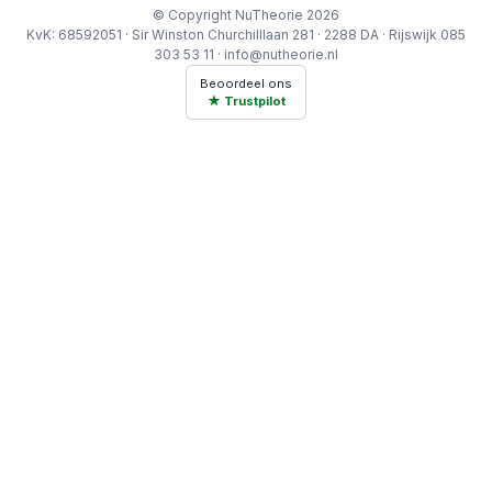
© Copyright NuTheorie 2026
KvK: 68592051 · Sir Winston Churchilllaan 281 · 2288 DA · Rijswijk 085
303 53 11 · info@nutheorie.nl
Beoordeel ons
★ Trustpilot