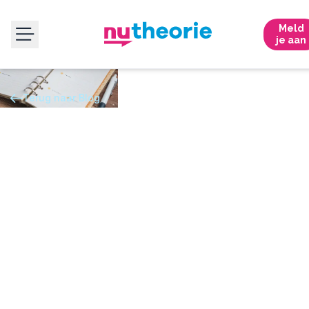
Meld
je aan
Terug naar Blog
THEORIE-EXAMEN
Hoe bereid je je voor op het theorie
examen in één week?
Ontdek of één week genoeg is om te slagen voor je theorie
examen, met tips, voor en nadelen en een stap-voor-stap 7-
dagenplan online leren.